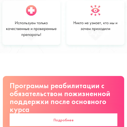
Стоимость
Заказать
от 3600 руб
Программы реабилитации с
обязательством пожизненной
поддержки после основного
курса
Подробнее