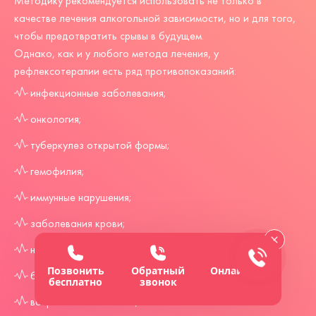
Методику рекомендуется использовать не только в
качестве лечения алкогольной зависимости, но и для того,
чтобы предотвратить срывы в будущем.
Однако, как и у любого метода лечения, у
рефлексотерапии есть ряд противопоказаний:
инфекционные заболевания;
онкология;
туберкулез открытой формы;
гемофилия;
иммунные нарушения;
заболевания крови;
наличие эпилепсии или судорог;
Позвонить
Обратный
Онлайн-чат
болезни кровеносной системы;
бесплатно
звонок
возраст более 75 лет;