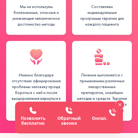
Мы не используем
Составляем
болезненные, опасные и
индивидуальные
унижающие человеческое
программы терапии для
достоинство методы
каждого пациента
Именно благодаря
Лечение выполняется с
отсутствию афиширования
применением различных
проблемы человеку проще
лекарственных
бороться с ней и после
препаратов, новейших
выздоровления вернуться к
методик и средств. Терапия
нормальной жизни.
выполняется как в условиях
стационара, так и дома.
Позвонить
Обратный
Онлайн-чат
бесплатно
звонок