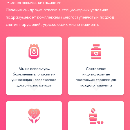
•мочегонными, витаминами.
Лечение синдрома отказа в стационарных условиях
подразумевает комплексный многоступенчатый подход
снятия нарушений, угрожающих жизни пациента.
Мы не используем
Составляем
болезненные, опасные и
индивидуальные
унижающие человеческое
программы терапии для
достоинство методы
каждого пациента