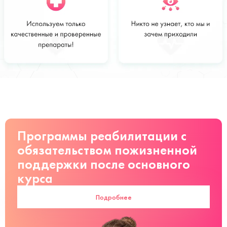
Стоимость
Заказать
от 5 900 руб
Программы реабилитации с
обязательством пожизненной
поддержки после основного
курса
Подробнее