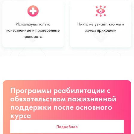
Стоимость
Заказать
от 28 000
руб
Программы реабилитации с
обязательством пожизненной
поддержки после основного
курса
Подробнее