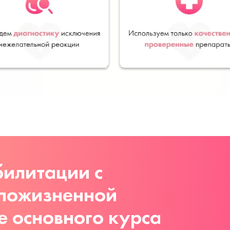
илитации с
 пожизненной
е основного курса