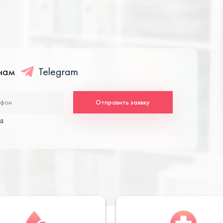
енам
Telegram
Отправить заявку
та