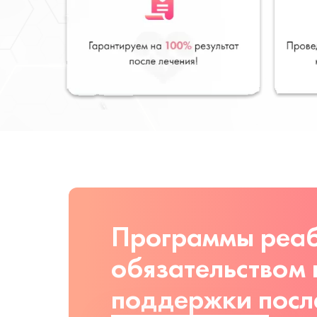
Программы реаб
обязательством
поддержки посл