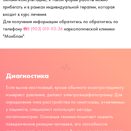
прибегать и в рамках индивидуальной терапии, которая
входит в курс лечения.
Для получения информации обратитесь по обратитесь по
телефону
☎️8 (903) 019-93-36
наркологической клиники
"Монблан".
Диагностика
Если вызов неотложный, кроме обычного осмотра пациенту
измеряют давление, делают электроэнцефалограмму. Для
определения типа расстройства по симптомам, отмеченным
у пациента, специалист использует методы
патапсихиатрии. Основные техники помогают оценить
поведенческие реакции человека, его способности