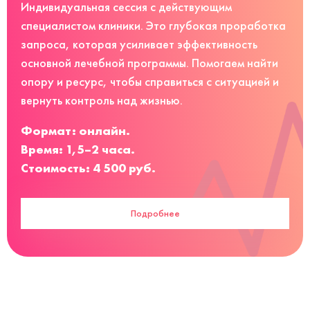
Индивидуальная сессия с действующим
специалистом клиники. Это глубокая проработка
запроса, которая усиливает эффективность
основной лечебной программы. Помогаем найти
опору и ресурс, чтобы справиться с ситуацией и
вернуть контроль над жизнью.
Формат: онлайн.
Время: 1,5–2 часа.
Стоимость: 4 500 руб.
Подробнее