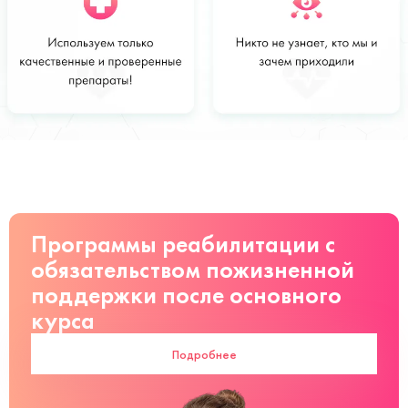
Стоимость
Заказать
от 2500 руб
Программы реабилитации с
обязательством пожизненной
поддержки после основного
курса
Подробнее