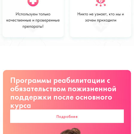
Стоимость
Заказать
от 3000 руб
Программы реабилитации с
обязательством пожизненной
поддержки после основного
курса
Подробнее